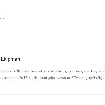
dışı
i Ekipmanı
etlerinizi İK çoktan mail attı, iş takımları, gerekli dosyalar, traş set
sınız ama sene 2017, bu ekip yeni çağa uyuyor mu? Teknoloji geliştikç