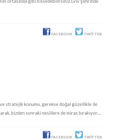
enin ortasında gibi hissedebilirsiniz.Lviv şehrinde
FACEBOOK
TWITTER
i ve stratejik konumu, gerekse doğal güzellikle ile
k, bizden sonraki nesillere de miras bırakıyor....
FACEBOOK
TWITTER