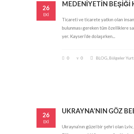
MEDENİYETİN BEŞİĞİ 
26
EKI
Ticareti ve ticarete yatkın olan insa
bulunması gereken tüm özelliklere sah
yer. Kayseri’de dolaşırken...
,
0
0
BLOG
Bölgeler Yurt
UKRAYNA’NIN GÖZ BEB
26
EKI
Ukrayna’nın güzel bir şehri olan Lviv, 