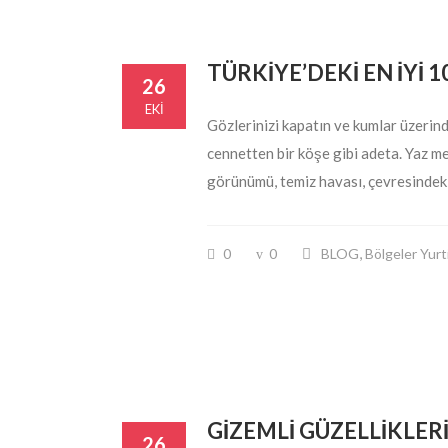
TÜRKİYE’DEKİ EN İYİ 
26
EKI
Gözlerinizi kapatın ve kumlar üzerind
cennetten bir köşe gibi adeta. Yaz m
görünümü, temiz havası, çevresindeki
,
0
0
BLOG
Bölgeler Yurt
GİZEMLİ GÜZELLİKLERİ
26