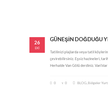
GÜNEŞİN DOĞDUĞU Y
26
EKI
Tatilinizi plajlarda veya tatil köyler
çevirebilirsiniz. Eşsiz hazineleri, tar
Herhalde Van Gölü derdiniz. Van’lılar
,
0
0
BLOG
Bölgeler Yurt