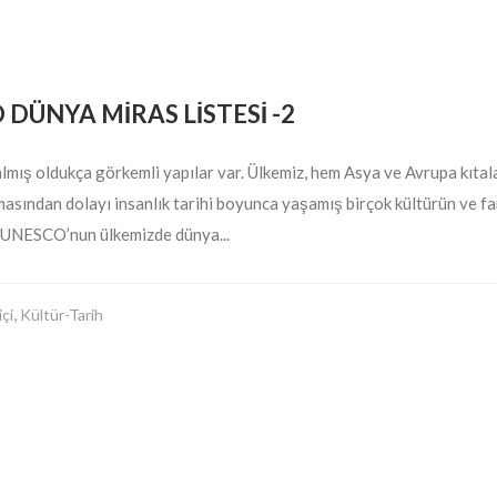
 DÜNYA MİRAS LİSTESİ -2
mış oldukça görkemli yapılar var. Ülkemiz, hem Asya ve Avrupa kıtal
ndan dolayı insanlık tarihi boyunca yaşamış birçok kültürün ve farklı
iz UNESCO’nun ülkemizde dünya...
,
içi
Kültür-Tarih