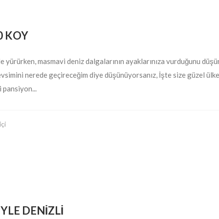
10 KOY
e yürürken, masmavi deniz dalgalarının ayaklarınıza vurduğunu düşünün
evsimini nerede geçireceğim diye düşünüyorsanız, İşte size güzel ülk
 pansiyon...
içi
YLE DENİZLİ