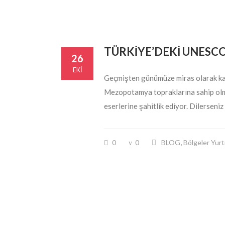
TÜRKİYE’DEKİ UNESCO
26
EKI
Geçmişten günümüze miras olarak kal
Mezopotamya topraklarına sahip olması
eserlerine şahitlik ediyor. Dilersen
,
0
0
BLOG
Bölgeler Yurt