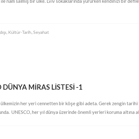
 ile nam salmış bir ülke. Lviv sokaklarında yürürken kendinizi bir defil
,
,
dışı
Kültür-Tarih
Seyahat
 DÜNYA MİRAS LİSTESİ -1
le, ülkemizin her yeri cennetten bir köşe gibi adeta. Gerek zengin tarih
da. UNESCO, her yıl dünya üzerinde önemli yerleri koruma altına alara