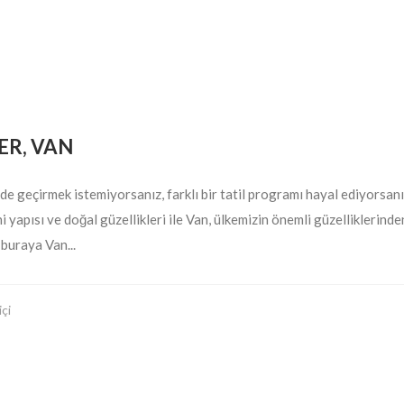
ER, VAN
inde geçirmek istemiyorsanız, farklı bir tatil programı hayal ediyorsan
ihi yapısı ve doğal güzellikleri ile Van, ülkemizin önemli güzelliklerin
 buraya Van...
içi