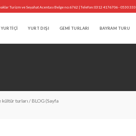
yaklar Turizm ve Seyahat Acentası Belge no:6762 | Telefon:0312 4176706 - 0530 33
YURTIÇI
YURT DIŞI
GEMI TURLARI
BAYRAM TURU
kültür turları
/
BLOG
(Sayfa