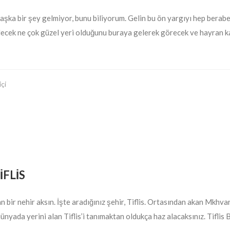
şka bir şey gelmiyor, bunu biliyorum. Gelin bu ön yargıyı hep beraber
lecek ne çok güzel yeri olduğunu buraya gelerek görecek ve hayran ka
içi
İFLİS
bir nehir aksın. İşte aradığınız şehir, Tiflis. Ortasından akan Mkhvari
nyada yerini alan Tiflis’i tanımaktan oldukça haz alacaksınız. Tiflis 