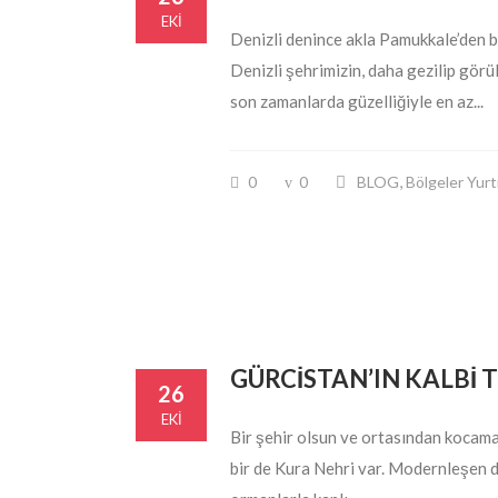
EKI
Denizli denince akla Pamukkale’den ba
Denizli şehrimizin, daha gezilip görü
son zamanlarda güzelliğiyle en az...
,
0
0
BLOG
Bölgeler Yurt
GÜRCİSTAN’IN KALBİ T
26
EKI
Bir şehir olsun ve ortasından kocaman 
bir de Kura Nehri var. Modernleşen dü