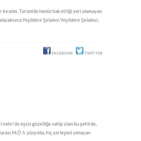
 kıralım. Turizm’de henüz hak ettiği yeri alamayan
lacaksınız.Yeşildere Şelalesi Yeşildere Şelalesi,
FACEBOOK
TWITTER
 nehri ile eşsiz güzelliğe sahip olan bu şehirde,
Burası M.Ö 5. yüzyılda, hiç yerleşimi olmayan