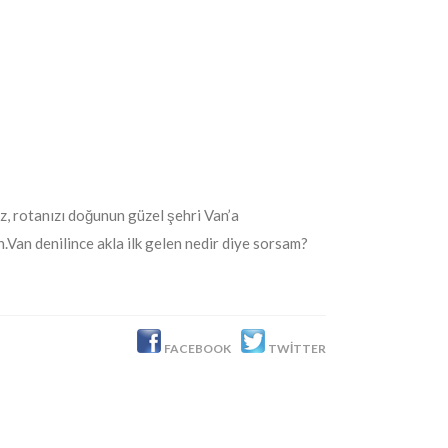
ız, rotanızı doğunun güzel şehri Van’a
den.Van denilince akla ilk gelen nedir diye sorsam?
FACEBOOK
TWITTER