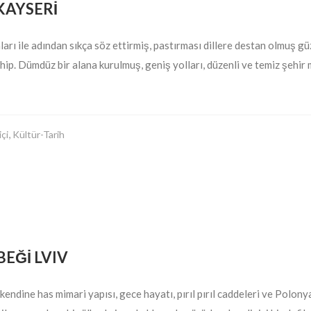
KAYSERİ
nları ile adından sıkça söz ettirmiş, pastırması dillere destan olmuş 
ip. Dümdüz bir alana kurulmuş, geniş yolları, düzenli ve temiz şehir m
,
içi
Kültür-Tarih
EĞİ LVIV
kendine has mimari yapısı, gece hayatı, pırıl pırıl caddeleri ve Polonya’