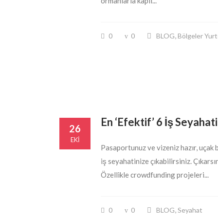
ormanlarla kaplı...
,
0
0
BLOG
Bölgeler Yurt
En ‘Efektif’ 6 İş Seyahat
26
EKI
Pasaportunuz ve vizeniz hazır, uçak bil
iş seyahatinize çıkabilirsiniz. Çıkar
Özellikle crowdfunding projeleri...
,
0
0
BLOG
Seyahat