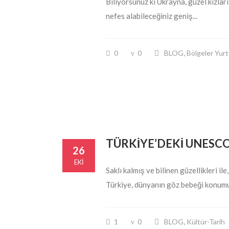
Biliyorsunuz ki Ukrayna, güzel kızları
nefes alabileceğiniz geniş...
,
0
0
BLOG
Bölgeler Yurt
TÜRKİYE’DEKİ UNESCO
26
EKI
Saklı kalmış ve bilinen güzellikleri i
Türkiye, dünyanın göz bebeği konumun
,
1
0
BLOG
Kültür-Tarih