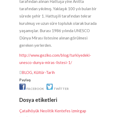
tarafından alınan Hattuşa yine Anitta
tarafından yıkılmış. Yaklaşık 100 yılı bulan bir
sürede şehir 1. Hattuşili tarafından tekrar
kurulmuş ve uzun süre topluluk olarak burada
yaşamışlar. Burası 1986 yılında UNESCO
Dünya Mirası listesine alınan görülmesi
gereken yerlerden.
http://www.geziko.com/blog/turkiyedeki-
unesco-dunya-miras-listesi-1/
BLOG
,
Kültür-Tarih
Paylaş
FACEBOOK
TWITTER
Dosya etiketleri
Çatalhöyük Neolitik Kent
efes izmir
gap