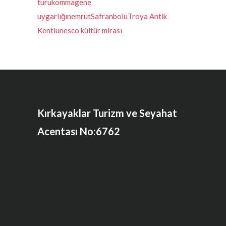
turu
kommagene
uygarlığı
nemrut
Safranbolu
Troya Antik
Kenti
unesco kültür mirası
Kırkayaklar Turizm ve Seyahat
Acentası No:6762