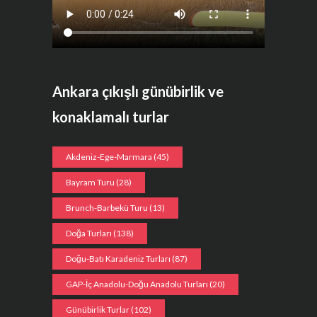
Ankara çıkışlı günübirlik ve
konaklamalı turlar
Akdeniz-Ege-Marmara
(45)
Bayram Turu
(28)
Brunch-Barbekü Turu
(13)
Doğa Turları
(138)
Doğu-Batı Karadeniz Turları
(87)
GAP-İç Anadolu-Doğu Anadolu Turları
(20)
Günübirlik Turlar
(102)