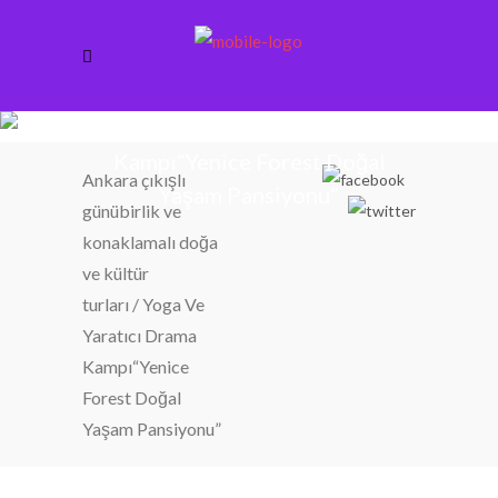
Yoga Ve Yaratıcı Drama
Kampı“Yenice Forest Doğal
Ankara çıkışlı
Yaşam Pansiyonu”
günübirlik ve
konaklamalı doğa
ve kültür
turları
/
Yoga Ve
Yaratıcı Drama
Kampı“Yenice
Forest Doğal
Yaşam Pansiyonu”