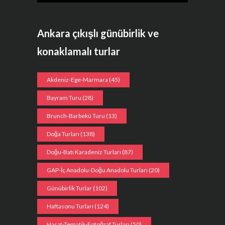
Ankara çıkışlı günübirlik ve
konaklamalı turlar
Akdeniz-Ege-Marmara
(45)
Bayram Turu
(28)
Brunch-Barbekü Turu
(13)
Doğa Turları
(138)
Doğu-Batı Karadeniz Turları
(87)
GAP-İç Anadolu-Doğu Anadolu Turları
(20)
Günübirlik Turlar
(102)
Haftasonu Turları
(124)
Hasat-Tematik-Fotoğraf Turları
(50)