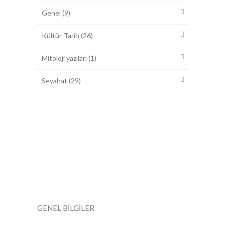
Genel
(9)
Kültür-Tarih
(26)
Mitoloji yazıları
(1)
Seyahat
(29)
0312 417 6706-09
Selanik Caddesi No:78/7 Kızılay Ankara
Pazartesi-Cumartesi: 09.00 - 19.00 Pazar:
KAPALI
GENEL BİLGİLER