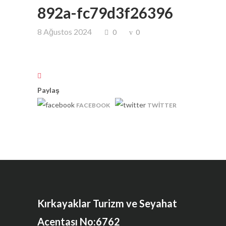
892a-fc79d3f26396
8 Ağustos 2024
0
0
Paylaş
FACEBOOK
TWITTER
Kırkayaklar Turizm ve Seyahat
Acentası No:6762