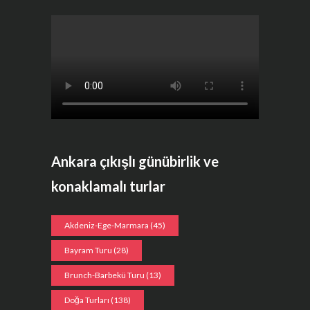
Ankara çıkışlı günübirlik ve
konaklamalı turlar
Akdeniz-Ege-Marmara
(45)
Bayram Turu
(28)
Brunch-Barbekü Turu
(13)
Doğa Turları
(138)