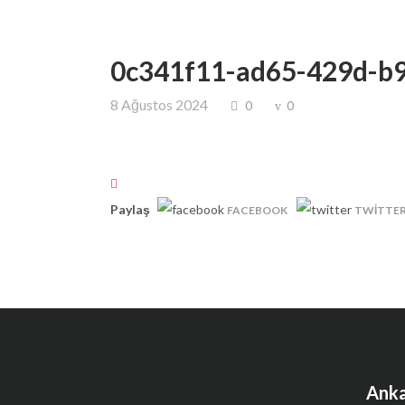
0c341f11-ad65-429d-b
8 Ağustos 2024
0
0
Paylaş
FACEBOOK
TWITTE
Anka