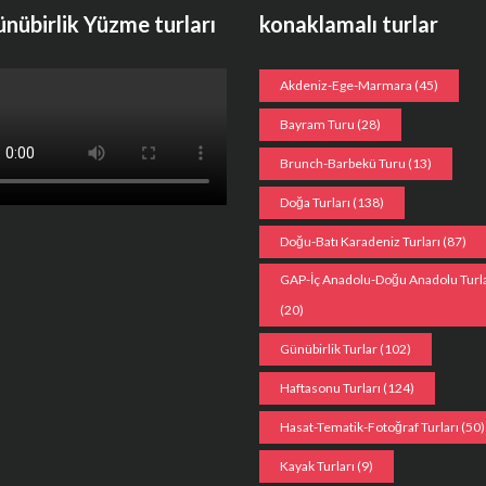
ünübirlik Yüzme turları
konaklamalı turlar
Akdeniz-Ege-Marmara
(45)
Bayram Turu
(28)
Brunch-Barbekü Turu
(13)
Doğa Turları
(138)
Doğu-Batı Karadeniz Turları
(87)
GAP-İç Anadolu-Doğu Anadolu Turla
(20)
Günübirlik Turlar
(102)
Haftasonu Turları
(124)
Hasat-Tematik-Fotoğraf Turları
(50)
Kayak Turları
(9)