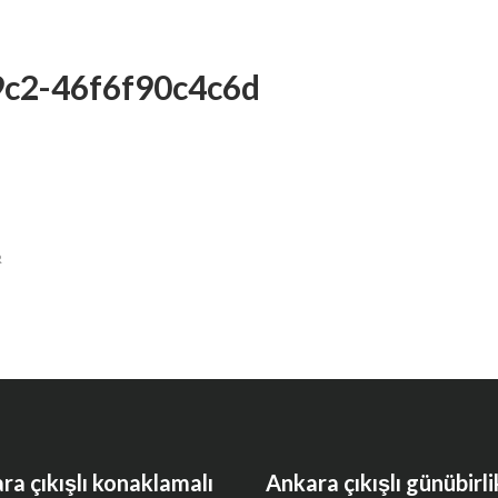
9c2-46f6f90c4c6d
R
ra çıkışlı konaklamalı
Ankara çıkışlı günübirli