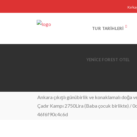
Kırka
TUR TARIHLERI
YENICE FOREST OTEL
Ankara çıkışlı günübirlik ve konaklamalı doğa ve 
Çadır Kampı 2750Lira (Baba çocuk birlikte)
/
0
46f6f90c4c6d