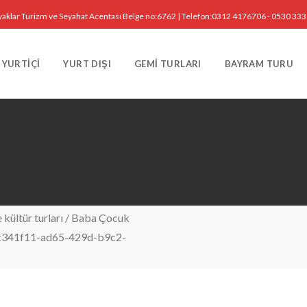
yaklar Turizm ve Seyahat Acentası Belge no:6762 | Telefon:0312 4176706 - 0530 33
YURTIÇI
YURT DIŞI
GEMI TURLARI
BAYRAM TURU
kültür turları
/
Baba Çocuk
c341f11-ad65-429d-b9c2-