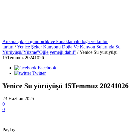
Ankara çıkışlı günübirlik ve konaklamalı doğa ve kültür
turları
/
Yenice Şeker Kanyonu Doğa Ve Kanyon Sularında Su
Yürüyüşü/ Yüzme"Öğle yemeği dahil"
/
Yenice Su yürüyüşü
15Temmuz 20241026
Facebook
Twitter
Yenice Su yürüyüşü 15Temmuz 20241026
23 Haziran 2025
0
0
Paylaş