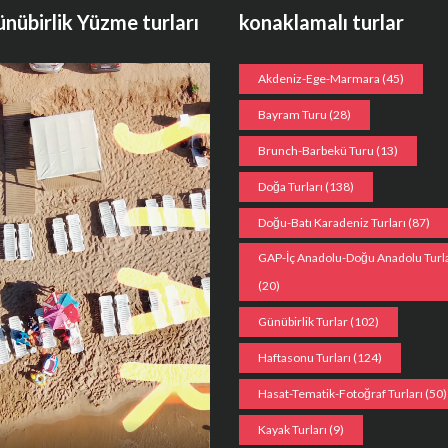
ünübirlik Yüzme turları
konaklamalı turlar
Akdeniz-Ege-Marmara
(45)
Bayram Turu
(28)
Brunch-Barbekü Turu
(13)
Doğa Turları
(138)
Doğu-Batı Karadeniz Turları
(87)
GAP-İç Anadolu-Doğu Anadolu Turla
(20)
Günübirlik Turlar
(102)
Haftasonu Turları
(124)
Hasat-Tematik-Fotoğraf Turları
(50)
Kayak Turları
(9)