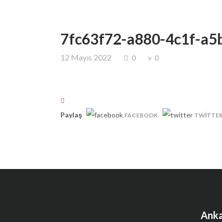
7fc63f72-a880-4c1f-a
12 Mayıs 2022
0
0
Paylaş
FACEBOOK
TWITTE
Anka