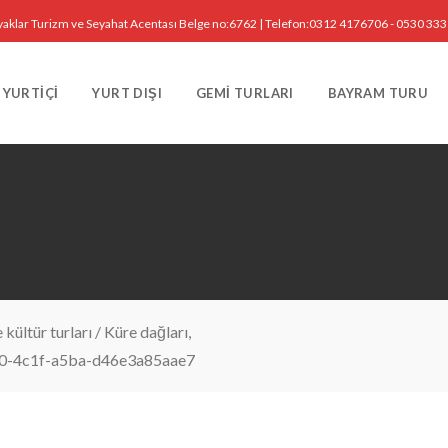
yaklar Turizm ve Seyahat Acentası Belge no:6762 | Telefon:0312 4176706 - 0530 33
YURTIÇI
YURT DIŞI
GEMI TURLARI
BAYRAM TURU
kültür turları
/
Küre dağları,
0-4c1f-a5ba-d46e3a85aae7