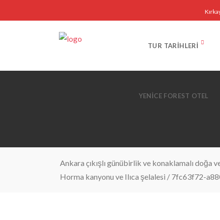
Kırka
TUR TARIHLERI
YENICE FOREST OTEL
Ankara çıkışlı günübirlik ve konaklamalı doğa ve 
Horma kanyonu ve Ilıca şelalesi
/
7fc63f72-a88