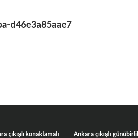
5ba-d46e3a85aae7
R
ra çıkışlı konaklamalı
Ankara çıkışlı günübirli