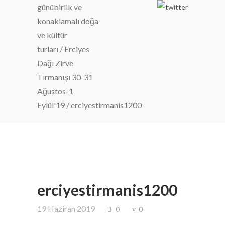
günübirlik ve
konaklamalı doğa
ve kültür
turları
/
Erciyes
Dağı Zirve
Tırmanışı 30-31
Ağustos-1
Eylül'19
/
erciyestirmanis1200
erciyestirmanis1200
19 Haziran 2019
0
0