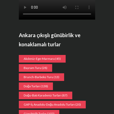
Ankara çıkışlı günübirlik ve
konaklamalı turlar
Akdeniz-Ege-Marmara
(45)
Bayram Turu
(28)
Brunch-Barbekü Turu
(13)
Doğa Turları
(138)
Doğu-Batı Karadeniz Turları
(87)
GAP-İç Anadolu-Doğu Anadolu Turları
(20)
Günübirlik Turlar
(102)