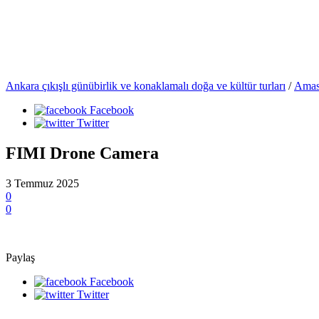
Ankara çıkışlı günübirlik ve konaklamalı doğa ve kültür turları
/
Amasr
Facebook
Twitter
FIMI Drone Camera
3 Temmuz 2025
0
0
Paylaş
Facebook
Twitter