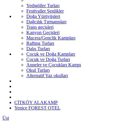
Yedigöller Turları
Festivaller Şenlikler
Doğa Yürüyüşleri
Dağcılık Tırmanışları
Trans geçişleri
Kanyon Geçişleri
Macera/Gençlik Kampları
Rafting Turları
Dalış Turları
Çocuk ve Doğa Kampları
Çocuk ve Doğa Turları
Anneler ve Çocukları Kampı
Okul Turları
Alternatif Yaz okulları
ÇİTKÖY ALAKAMP
Yenice FOREST OTEL
Üst