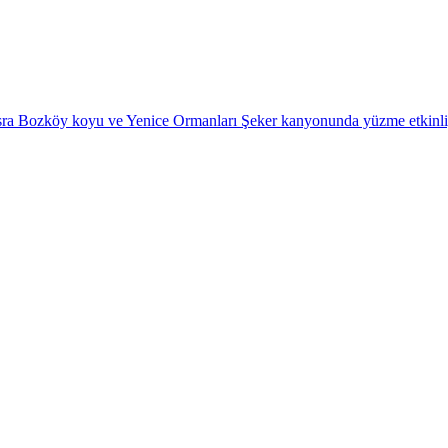
a Bozköy koyu ve Yenice Ormanları Şeker kanyonunda yüzme etkinli