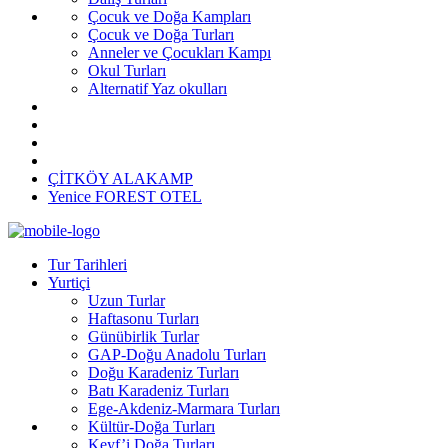
Çocuk ve Doğa Kampları
Çocuk ve Doğa Turları
Anneler ve Çocukları Kampı
Okul Turları
Alternatif Yaz okulları
ÇİTKÖY ALAKAMP
Yenice FOREST OTEL
Tur Tarihleri
Yurtiçi
Uzun Turlar
Haftasonu Turları
Günübirlik Turlar
GAP-Doğu Anadolu Turları
Doğu Karadeniz Turları
Batı Karadeniz Turları
Ege-Akdeniz-Marmara Turları
Kültür-Doğa Turları
Keyf’i Doğa Turları