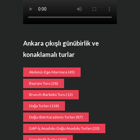
Ankara çıkışlı günübirlik ve
konaklamalı turlar
Akdeniz-Ege-Marmara
(45)
Bayram Turu
(28)
Brunch-Barbekü Turu
(13)
Doğa Turları
(138)
Doğu-Batı Karadeniz Turları
(87)
GAP-İç Anadolu-Doğu Anadolu Turları
(20)
Günübirlik Turlar
(102)