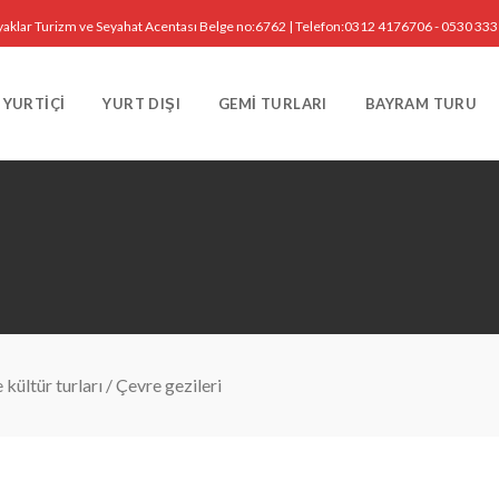
yaklar Turizm ve Seyahat Acentası Belge no:6762 | Telefon:0312 4176706 - 0530 33
YURTIÇI
YURT DIŞI
GEMI TURLARI
BAYRAM TURU
kültür turları
/
Çevre gezileri