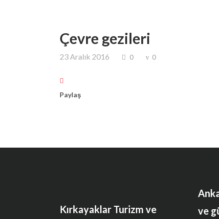
Çevre gezileri
23 Aralık 2016
0
0
Paylaş
Anka
Kırkayaklar Turizm ve
ve g