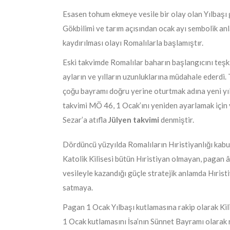
Esasen tohum ekmeye vesile bir olay olan Yılbaşı g
Gökbilimi ve tarım açısından ocak ayı sembolik anl
kaydırılması olayı Romalılarla başlamıştır.
Eski takvimde Romalılar baharın başlangıcını teşkil
ayların ve yılların uzunluklarına müdahale ederd
çoğu bayramı doğru yerine oturtmak adına yeni yılı
takvimi MÖ 46, 1 Ocak’ını yeniden ayarlamak için 
Sezar’a atıfla
Jülyen takvimi
denmiştir.
Dördüncü yüzyılda Romalıların Hıristiyanlığı kabu
Katolik Kilisesi bütün Hıristiyan olmayan, pagan âde
vesileyle kazandığı güçle stratejik anlamda Hırist
satmaya.
Pagan 1 Ocak Yılbaşı kutlamasına rakip olarak Kil
1 Ocak kutlamasını İsa’nın Sünnet Bayramı olarak r