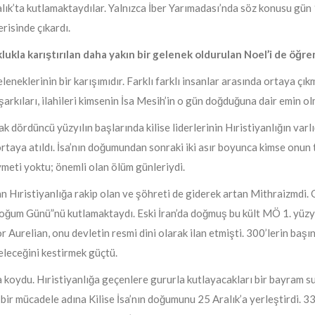
ık’ta kutlamaktaydılar. Yalnızca İber Yarımadası’nda söz konusu gün 1
erisinde çıkardı.
klukla karıştırılan daha yakın bir gelenek oldurulan Noel’i de öğr
eneklerinin bir karışımıdır. Farklı farklı insanlar arasında ortaya çık
şarkıları, ilahileri kimsenin İsa Mesih’in o gün doğduğuna dair emin olm
ak dördüncü yüzyılın başlarında kilise liderlerinin Hıristiyanlığın varlı
 ortaya atıldı. İsa’nın doğumundan sonraki iki asır boyunca kimse onu
meti yoktu; önemli olan ölüm günleriydi.
an Hıristiyanlığa rakip olan ve şöhreti de giderek artan Mithraizmdi
 Doğum Günü”nü kutlamaktaydı. Eski İran’da doğmuş bu kült MÖ 1. yü
Aurelian, onu devletin resmi dini olarak ilan etmişti. 300’lerin başınd
geleceğini kestirmek güçtü.
aya koydu. Hıristiyanlığa geçenlere gururla kutlayacakları bir bayram
 bir mücadele adına Kilise İsa’nın doğumunu 25 Aralık’a yerleştirdi. 