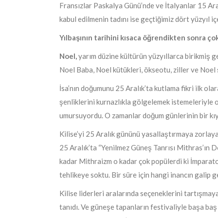
Fransızlar Paskalya Günü’nde ve İtalyanlar 15 Aral
kabul edilmenin tadını ise geçtiğimiz dört yüzyıl iç
Yılbaşının tarihini kısaca öğrendikten sonra ço
Noel,
yarım düzine kültürün yüzyıllarca birikmiş gel
Noel Baba, Noel kütükleri, ökseotu, ziller ve Noel 
İsa’nın doğumunu 25 Aralık’ta kutlama fikri ilk olar
şenliklerini kurnazlıkla gölgelemek istemeleriyle
umursuyordu. O zamanlar doğum günlerinin bir kıy
Kilise’yi 25 Aralık gününü yasallaştırmaya zorlay
25 Aralık’ta “Yenilmez Güneş Tanrısı Mithras’ın
kadar Mithraizm o kadar çok popülerdi ki İmparator 
tehlikeye soktu. Bir süre için hangi inancın galip 
Kilise liderleri aralarında seçeneklerini tartışm
tanıdı. Ve güneşe tapanların festivaliyle başa baş