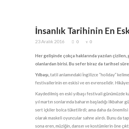
İnsanlık Tarihinin En Es
23 Aralık 2016
0
0
Her gelişinde çokça haklarında yazılan çizilen, 
olanlardan birisi. Bu sefer biraz da tarihsel s
Yılbaşı,
tatil anlamındaki İngilizce “holiday” kelim
festivallerinin en eskisi ve en evrenselidir. Hikây
Kaydedilmiş en eski yılbaşı festivali günümüzde ka
yıl martın sonlarında baharın başladığı ilkbahar
sert içkiler bolca tüketilirdi; ama daha da önemlis
olarak maskeli oyuncular sahne alırdı. Bunu da tapı
sona eren, müziğin, dansın ve kostümlerin öne çıktığ