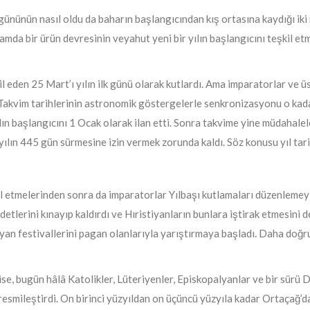
ününün nasıl oldu da baharın başlangıcından kış ortasına kaydığı iki
amda bir ürün devresinin veyahut yeni bir yılın başlangıcını teşkil et
 eden 25 Mart’ı yılın ilk günü olarak kutlardı. Ama imparatorlar ve üs
i. Takvim tarihlerinin astronomik göstergelerle senkronizasyonu o 
n başlangıcını 1 Ocak olarak ilan etti. Sonra takvime yine müdahaleler
yılın 445 gün sürmesine izin vermek zorunda kaldı. Söz konusu yıl tar
l etmelerinden sonra da imparatorlar Yılbaşı kutlamaları düzenlemey
tlerini kınayıp kaldırdı ve Hıristiyanların bunlara iştirak etmesini de
iyan festivallerini pagan olanlarıyla yarıştırmaya başladı. Daha doğr
ise, bugün hâlâ Katolikler, Lüteriyenler, Episkopalyanlar ve bir sür
esmileştirdi. On birinci yüzyıldan on üçüncü yüzyıla kadar Ortaçağ’da 