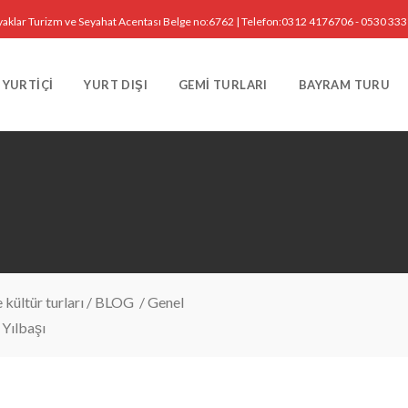
yaklar Turizm ve Seyahat Acentası Belge no:6762 | Telefon:0312 4176706 - 0530 33
YURTIÇI
YURT DIŞI
GEMI TURLARI
BAYRAM TURU
kültür turları
/
BLOG
/
Genel
 Yılbaşı