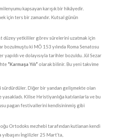
 milenyumu kapsayan karışık bir hikâyedir.
mek için ters bir zamandır. Kutsal günün
t düzey yetkililer görev sürelerini uzatmak için
kadar bozulmuştu ki MÖ 153 yılında Roma Senatosu
 yapıldı ve dolayısıyla tarihler bozuldu. Jül Sezar
ihte
“Karmaşa Yılı”
olarak bilinir. Bu yeni takvime
i sürdürdüler. Diğer bir yandan gelişmekte olan
 yasakladı. Kilise Hıristiyanlığa katılanlarla ve bu
usu pagan festivallerini kendisininmiş gibi
ü Doğu Ortodoks mezhebi tarafından kutlanan kendi
yılbaşını İngilizler 25 Mart’ta,