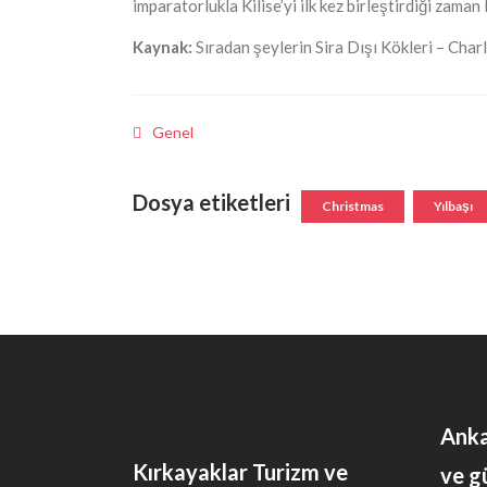
imparatorlukla Kilise’yi ilk kez birleştirdiği zama
Kaynak:
Sıradan şeylerin Sira Dışı Kökleri – Char
Genel
Dosya etiketleri
Christmas
Yılbaşı
Anka
Kırkayaklar Turizm ve
ve g