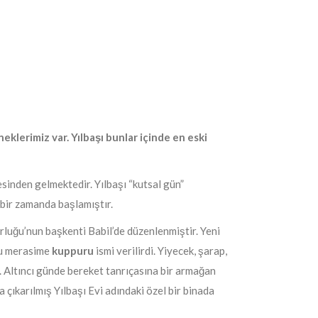
eklerimiz var. Yılbaşı bunlar içinde en eski
esinden gelmektedir. Yılbaşı “kutsal gün”
ı bir zamanda başlamıştır.
orluğu’nun başkenti Babil’de düzenlenmiştir. Yeni
Bu merasime
kuppuru
ismi verilirdi. Yiyecek, şarap,
di. Altıncı günde bereket tanrıçasına bir armağan
 çıkarılmış Yılbaşı Evi adındaki özel bir binada