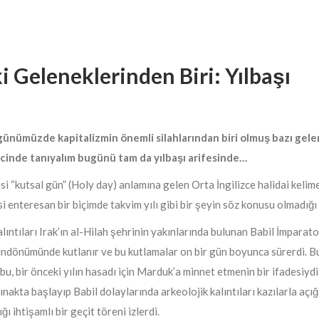
ki Geleneklerinden Biri: Yılbaşı
günümüzde kapitalizmin önemli silahlarından biri olmuş bazı gelen
ürecinde tanıyalım bugünü tam da yılbaşı arifesinde…
esi “kutsal gün” (Holy day) anlamına gelen Orta İngilizce halidai kelim
esi enteresan bir biçimde takvim yılı gibi bir şeyin söz konusu olmadığ
lıntıları Irak’ın al-Hilah şehrinin yakınlarında bulunan Babil İmparat
 gündönümünde kutlanır ve bu kutlamalar on bir gün boyunca sürerdi. 
i bu, bir önceki yılın hasadı için Marduk’a minnet etmenin bir ifadesiy
nakta başlayıp Babil dolaylarında arkeolojik kalıntıları kazılarla açığa
ı ihtişamlı bir geçit töreni izlerdi.