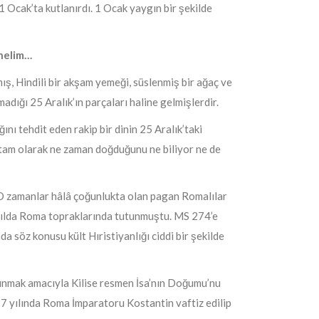
 Ocak’ta kutlanırdı. 1 Ocak yaygın bir şekilde
enelim…
mış, Hindili bir akşam yemeği, süslenmiş bir ağaç ve
adığı 25 Aralık’ın parçaları haline gelmişlerdir.
ğını tehdit eden rakip bir dinin 25 Aralık’taki
n tam olarak ne zaman doğduğunu ne biliyor ne de
. O zamanlar hâlâ çoğunlukta olan pagan Romalılar
zyılda Roma topraklarında tutunmuştu. MS 274’e
a söz konusu kült Hıristiyanlığı ciddi bir şekilde
 sunmak amacıyla Kilise resmen İsa’nın Doğumu’nu
337 yılında Roma İmparatoru Kostantin vaftiz edilip