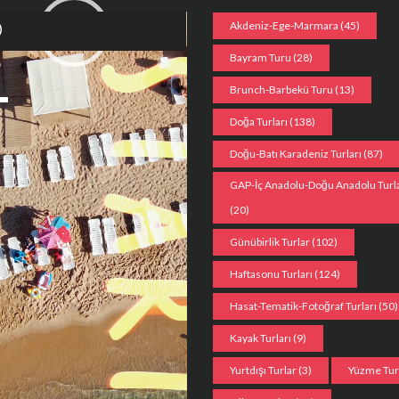
Akdeniz-Ege-Marmara
(45)
cı
Bayram Turu
(28)
Brunch-Barbekü Turu
(13)
Doğa Turları
(138)
Doğu-Batı Karadeniz Turları
(87)
GAP-İç Anadolu-Doğu Anadolu Turla
(20)
Günübirlik Turlar
(102)
Haftasonu Turları
(124)
Hasat-Tematik-Fotoğraf Turları
(50)
Kayak Turları
(9)
Yurtdışı Turlar
(3)
Yüzme Tu