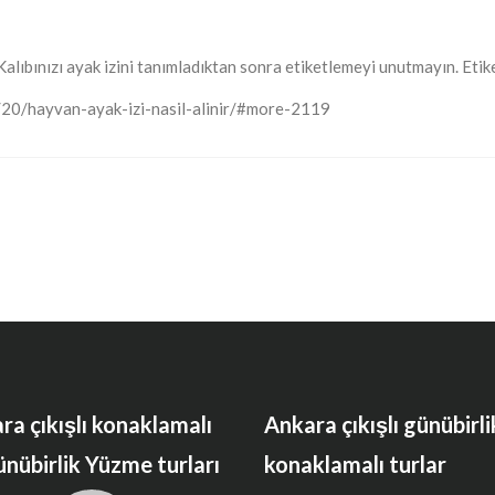
Kalıbınızı ayak izini tanımladıktan sonra etiketlemeyi unutmayın. Etike
/20/hayvan-ayak-izi-nasil-alinir/#more-2119
ra çıkışlı konaklamalı
Ankara çıkışlı günübirli
ünübirlik Yüzme turları
konaklamalı turlar