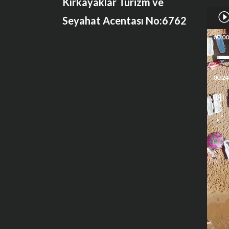
Kırkayaklar Turizm ve
Video
Seyahat Acentası No:6762
oynatı
00:00
00:24