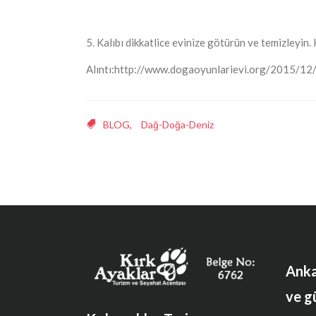
5. Kalıbı dikkatlice evinize götürün ve temizleyin. 
Alıntı:http://www.dogaoyunlarievi.org/2015/12
BLOG
,
Dağ-Doğa-Deniz
Anka
ve g