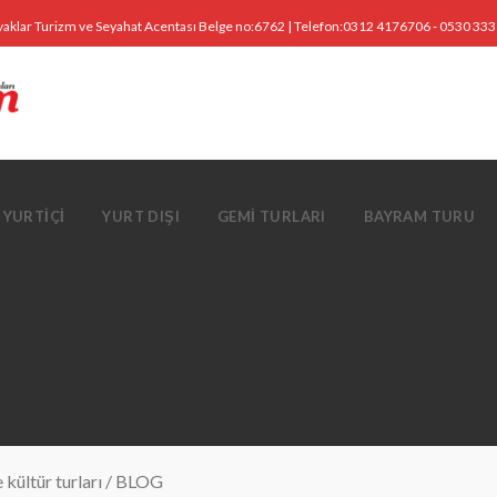
yaklar Turizm ve Seyahat Acentası Belge no:6762 | Telefon:0312 4176706 - 0530 33
YURTIÇI
YURT DIŞI
GEMI TURLARI
BAYRAM TURU
kültür turları
/
BLOG