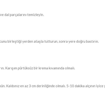
ve dal parçalarını temizleyin.
 ucunu birleştiği yerden ataşla tutturun, sonra yere doğru bastırın.
ırın. Karışım pürtüksüz bir krema kıvamında olmalı.
ökün. Kalıbınız en az 3 cm derinliğinde olmalı. 5-10 dakika alçının iyic