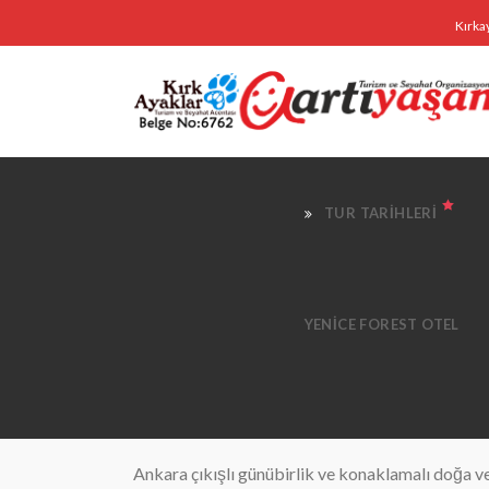
Kırka
TUR TARIHLERI
YENICE FOREST OTEL
Ankara çıkışlı günübirlik ve konaklamalı doğa ve 