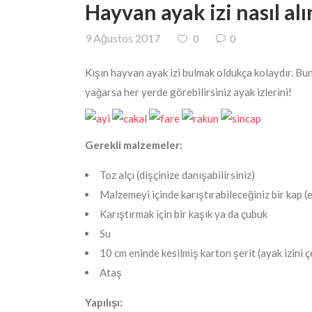
Hayvan ayak izi nasıl alı
9 Ağustos 2017
0
0
Kışın hayvan ayak izi bulmak oldukça kolaydır. Bun
yağarsa her yerde görebilirsiniz ayak izlerini!
Gerekli malzemeler:
Toz alçı (dişçinize danışabilirsiniz)
Malzemeyi içinde karıştırabileceğiniz bir kap (e
Karıştırmak için bir kaşık ya da çubuk
Su
10 cm eninde kesilmiş karton şerit (ayak izini 
Ataş
Yapılışı: