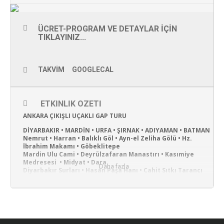
ÜCRET-PROGRAM VE DETAYLAR IÇIN
TIKLAYINIZ...
TAKVIM
GOOGLECAL
ETKINLIK ÖZETI
ANKARA ÇIKIŞLI UÇAKLI GAP TURU
DİYARBAKIR • MARDİN • URFA • ŞIRNAK • ADIYAMAN • BATMAN
Nemrut • Harran • Balıklı Göl • Ayn-el Zeliha Gölü • Hz.
İbrahim Makamı • Göbeklitepe
Mardin Ulu Cami • Deyrülzafaran Manastırı • Kasımiye
Medresesi • Midyat • Dara
Daha fazla
Diyarbakır Surları • Hasan Paşa Hanı • Cahit Sıtkı Tarancı
Müzesi • Ongözlü Köprü •
Surp Giragos Kilisesi • İdil • Mağara Köy • Yezidi Mezarları •
NOT: BİZİM TURUMUZ DA NEMRUT DAĞINA TIRMANMAK
ZORUNDA KALMAZSINIZ. HEYKELLERİN ÖNÜNE KADAR
ÇIKIYORUZ !!!