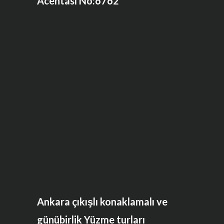
Acentası No:6762
Ankara çıkışlı konaklamalı ve
günübirlik Yüzme turları