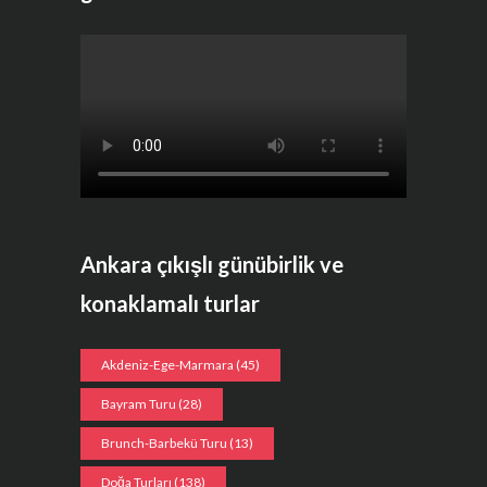
Ankara çıkışlı günübirlik ve
konaklamalı turlar
Akdeniz-Ege-Marmara
(45)
Bayram Turu
(28)
Brunch-Barbekü Turu
(13)
Doğa Turları
(138)