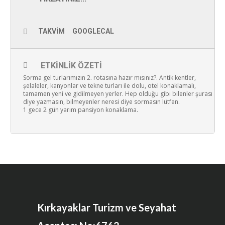
TAKVIM
GOOGLECAL
ETKINLIK ÖZETI
Sorma gel turlarımızın 2. rotasına hazır mısınız?. Antik kentler,
şelaleler, kanyonlar ve tekne turları ile dolu, otel konaklamalı,
tamamen yeni ve gidilmeyen yerler. Hep olduğu gibi bilenler şurası
diye yazmasın, bilmeyenler neresi diye sormasın lütfen.
1 gece 2 gün yarım pansiyon konaklama.
Kırkayaklar Turizm ve Seyahat