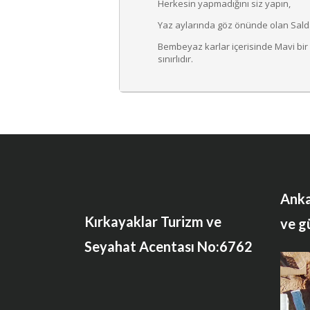
Herkesin yapmadığını siz yapın,
Yaz aylarında göz önünde olan Sald
Bembeyaz karlar içerisinde Mavi bir g
sınırlıdır.
Anka
Kırkayaklar Turizm ve
ve g
Seyahat Acentası No:6762