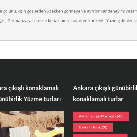
a gölünü, kışın gözlerden uzakken görmeye ve ayrı bir kar deneyimi yaşam
öl, Göl manzaralı otel de konaklama, kayak ve kar keyfi. Yazın gidenler siz
ra çıkışlı konaklamalı
Ankara çıkışlı günübirli
ünübirlik Yüzme turları
konaklamalı turlar
Akdeniz-Ege-Marmara
(45)
Bayram Turu
(28)