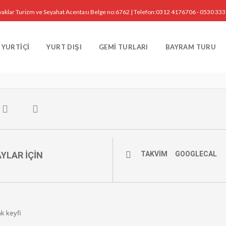
yaklar Turizm ve Seyahat Acentası Belge no:6762 | Telefon:0312 4176706 - 0530 33
K, 2019
YURTIÇI
YURT DIŞI
GEMI TURLARI
BAYRAM TURU
 YILBAŞI VE KAYAK MERKEZI TURU 399 LIRA
YLAR IÇIN
TAKVIM
GOOGLECAL
ak keyfi