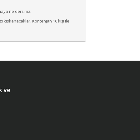
aya ne dersiniz.
i kıskanacaklar. Kontenjan 16 kişi ile
k ve