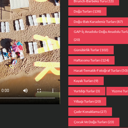
Brunch-Barbekü Turu
(13)
Doğa Turları
(138)
Doğu-Batı Karadeniz Turları
(87)
GAP-İç Anadolu-Doğu Anadolu Turla
(20)
Günübirlik Turlar
(102)
Haftasonu Turları
(124)
Hasat-Tematik-Fotoğraf Turları
(50)
Kayak Turları
(9)
Yurtdışı Turlar
(3)
Yüzme Tu
Yılbaşı Turları
(20)
Çadır Konaklama
(27)
Çocuk Ve Doğa Turları
(23)