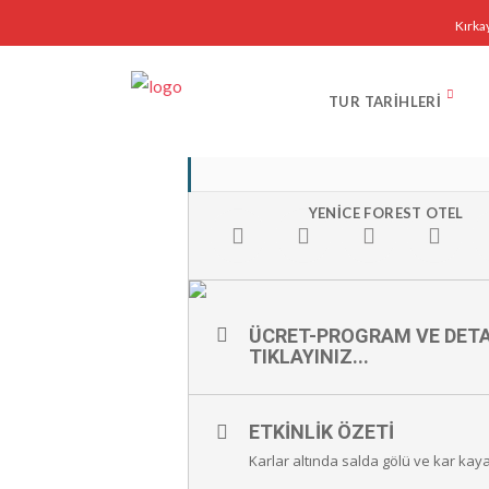
Kırka
ARALI
TUR TARIHLERI
27
29
SALDA GÖLÜ ERKEN
ARALIK
YENICE FOREST OTEL
ÜCRET-PROGRAM VE DETA
TIKLAYINIZ...
ETKINLIK ÖZETI
Karlar altında salda gölü ve kar kay