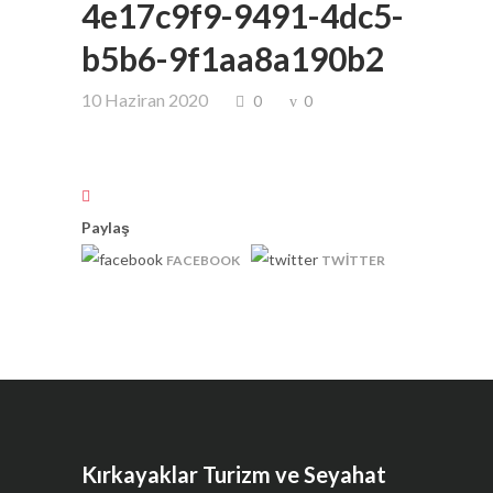
4e17c9f9-9491-4dc5-
b5b6-9f1aa8a190b2
10 Haziran 2020
0
0
Paylaş
FACEBOOK
TWITTER
Kırkayaklar Turizm ve Seyahat