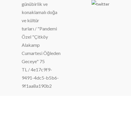
günübirlik ve
konaklamalı doğa
ve kültür
turları
/
"Pandemi
Özel "Çitköy
Alakamp
Cumartesi Öğleden
Geceye" 75
TL
/
4e17c9f9-
9491-4dc5-b5b6-
9f1aa8a190b2