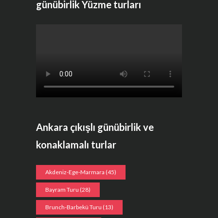
günübirlik Yüzme turları
Ankara çıkışlı günübirlik ve
konaklamalı turlar
Akdeniz-Ege-Marmara
(45)
Bayram Turu
(28)
Brunch-Barbekü Turu
(13)