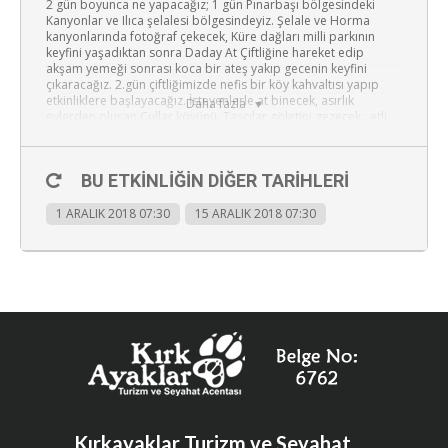
2 gün boyunca ne yapacağız; 1 gün Pınarbaşı bölgesindeki
Kanyonlar ve Ilıca şelalesi bölgesindeyiz. Şelale ve Horma
kanyonlarında fotoğraf çekecek, Küre dağları milli parkının
keyfini yaşadıktan sonra Daday At Çiftliğine hareket edip
akşam yemeği sonrası koca bir ateş yakıp gecenin keyfini
çıkaracağız. 2.gün çiftliğimizde nefis bir köy kahvaltısı yapıp
etkinliklere başlayacağız. İsteyenlerle at binecek, asırlık
Daha fazla
evlerden oluşan Çullar köyünü, Taşçılar göletini gezecek , etli
ekmek menüsü ile öğlen yemeği yiyecek ve Akşam üstü
Ankara’ya doğru hareket edeceğiz. 2 gün boyunca doğa kültür
içeren keyifli, dolu dolu bir haftasonu geçireceğiz.
BU ETKINLIĞIN DIĞER TARIHLERI
1 ARALIK 2018 07:30
15 ARALIK 2018 07:30
Kırkayaklar Turizm ve Seyahat