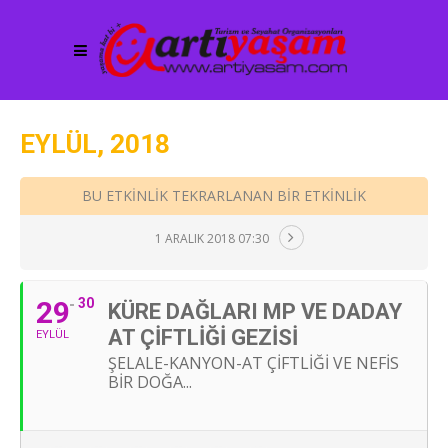
EYLÜL, 2018
BU ETKINLIK TEKRARLANAN BIR ETKINLIK
1 ARALIK 2018 07:30
29
30
KÜRE DAĞLARI MP VE DADAY
AT ÇIFTLIĞI GEZISI
EYLÜL
ŞELALE-KANYON-AT ÇIFTLIĞI VE NEFIS
BIR DOĞA...