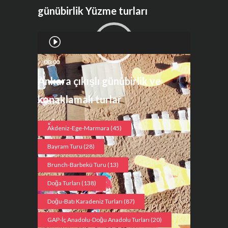
günübirlik Yüzme turları
Video
oynatıcı
00:00
Ankara çıkışlı günübirlik ve
konaklamalı turlar
00:24
Akdeniz-Ege-Marmara
(45)
Bayram Turu
(28)
Brunch-Barbekü Turu
(13)
Doğa Turları
(138)
Doğu-Batı Karadeniz Turları
(87)
GAP-İç Anadolu-Doğu Anadolu Turları
(20)