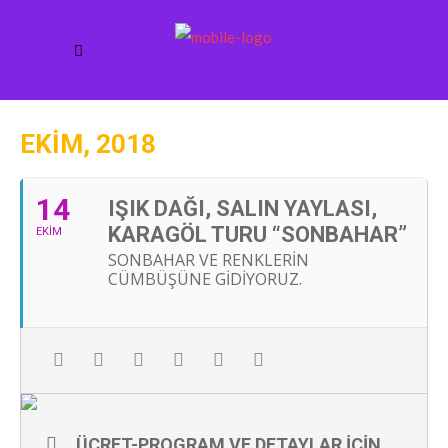
EKIM, 2018
14
IŞIK DAĞI, SALIN YAYLASI,
KARAGÖL TURU “SONBAHAR”
EKIM
SONBAHAR VE RENKLERIN
CÜMBÜŞÜNE GIDIYORUZ.
ÜCRET-PROGRAM VE DETAYLAR IÇIN