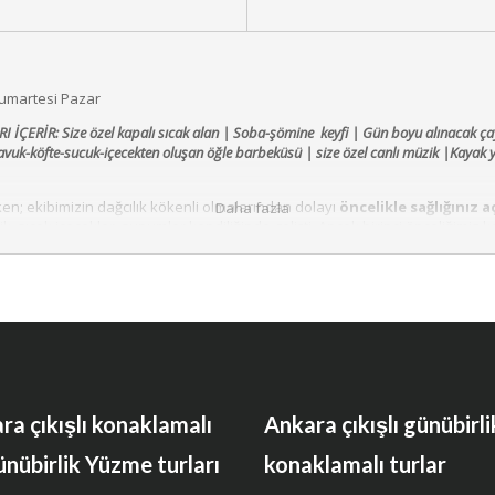
Cumartesi Pazar
I İÇERİR:
Size özel kapalı sıcak alan | Soba-şömine keyfi | Gün boyu alınacak ç
 tavuk-köfte-sucuk-içecekten oluşan öğle barbeküsü | size özel canlı müzik |
Kayak 
rken; ekibimizin dağcılık kökenli olmalarından dolayı
öncelikle sağlığınız a
Daha fazla
k, sıcak içecekler, sunumlar kendiliğinde gelişti. Ancak birinci önceliğimiz 
değecek.
 kapalı, sıcacık mekan keyfi yaşayabileceğiniz, özgün konumu ile yağan kar
ütük evimizde sizleri karlar dünyasına yolculuğa çağırıyoruz. Kesinlikle ço
ra çıkışlı konaklamalı
Ankara çıkışlı günübirli
ünübirlik Yüzme turları
konaklamalı turlar