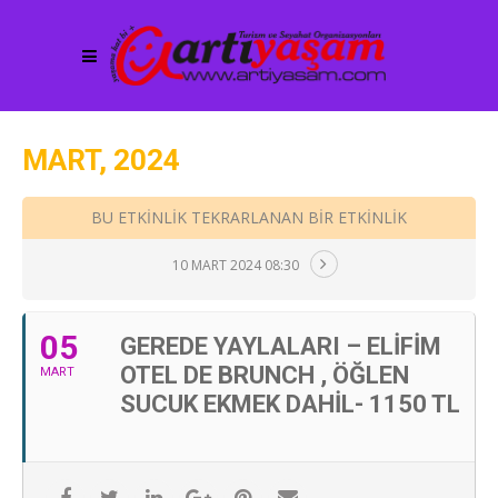
MART, 2024
BU ETKINLIK TEKRARLANAN BIR ETKINLIK
10 MART 2024 08:30
05
GEREDE YAYLALARI – ELIFIM
OTEL DE BRUNCH , ÖĞLEN
MART
SUCUK EKMEK DAHIL- 1150 TL