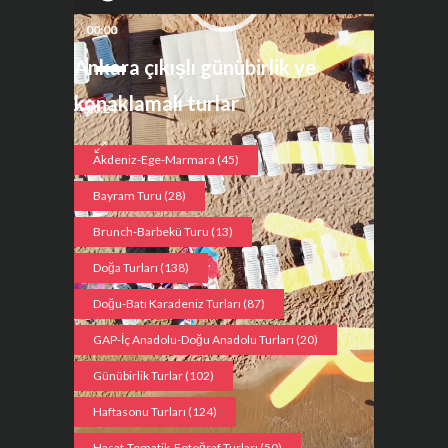
oynatıcı
00:00
Ankara çıkışlı günübirlik ve
konaklamalı turlar
00:24
Akdeniz-Ege-Marmara
(45)
Bayram Turu
(28)
Brunch-Barbekü Turu
(13)
Doğa Turları
(138)
Doğu-Batı Karadeniz Turları
(87)
GAP-İç Anadolu-Doğu Anadolu Turları
(20)
Günübirlik Turlar
(102)
Haftasonu Turları
(124)
Hasat-Tematik-Fotoğraf Turları
(50)