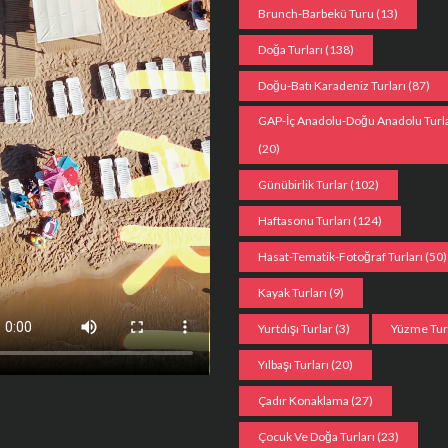
Brunch-Barbekü Turu
(13)
Doğa Turları
(138)
Doğu-Batı Karadeniz Turları
(87)
GAP-İç Anadolu-Doğu Anadolu Turla
(20)
Günübirlik Turlar
(102)
Haftasonu Turları
(124)
Hasat-Tematik-Fotoğraf Turları
(50)
Kayak Turları
(9)
Yurtdışı Turlar
(3)
Yüzme Tu
Yılbaşı Turları
(20)
Çadır Konaklama
(27)
Çocuk Ve Doğa Turları
(23)