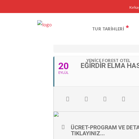
Kırka
EYLÜL
TUR TARIHLERI
BU ETKINLIK TEKRARLANAN BIR ETKIN
YENICE FOREST OTEL
20
EĞIRDIR ELMA HA
EYLÜL
ÜCRET-PROGRAM VE DETA
TIKLAYINIZ...