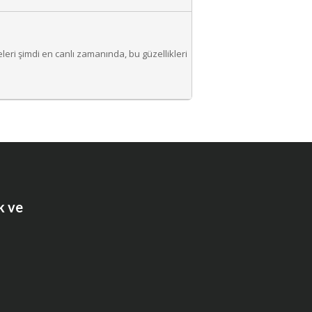
eri şimdi en canlı zamanında, bu güzellikleri
k ve