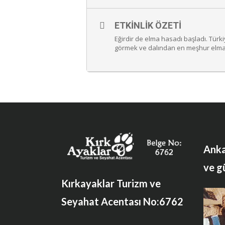
ETKINLIK ÖZETI
Eğirdir de elma hasadı başladı. Türk
görmek ve dalından en meşhur elmala
Anka
ve g
Kırkayaklar Turizm ve
Seyahat Acentası No:6762