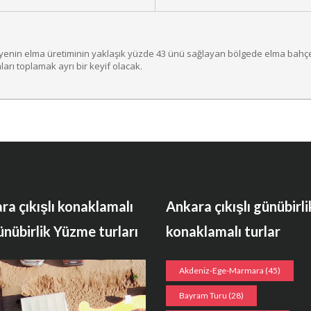
iyenin elma üretiminin yaklaşık yüzde 43 ünü sağlayan bölgede elma bahçel
rı toplamak ayrı bir keyif olacak.
ra çıkışlı konaklamalı
Ankara çıkışlı günübirli
ünübirlik Yüzme turları
konaklamalı turlar
Akdeniz-Ege-Marmara
(45)
Bayram Turu
(28)