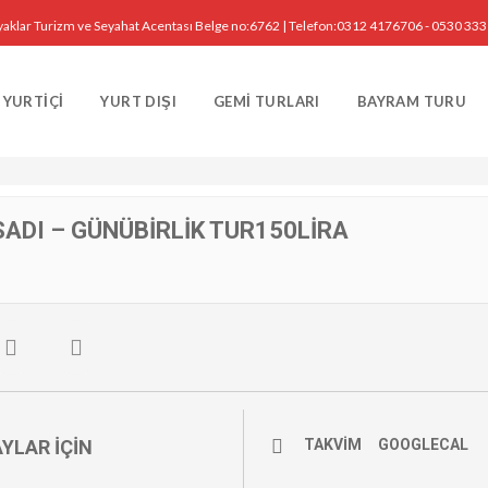
yaklar Turizm ve Seyahat Acentası Belge no:6762 | Telefon:0312 4176706 - 0530 33
, 2019
YURTIÇI
YURT DIŞI
GEMI TURLARI
BAYRAM TURU
LIK
SADI – GÜNÜBIRLIK TUR150LIRA
YLAR IÇIN
TAKVIM
GOOGLECAL