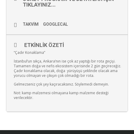
TIKLAYINIZ...
TAKVIM
GOOGLECAL
ETKINLIK ÖZETI
“Çadır Konaklama”
İstanbul’un sıkça, Ankara’nın ise çok az yaptığı bir rota geçişi.
Tamamen doğa ve nefis ekosistem içerisinde 2 gün geçireceğiz.
Çadır konaklama olacak, doğa yürüyüşü şeklinde olacak ama
yorucu olmayan ve çıkışın çok olmadığı bir rota.
Gelmezseniz çok şey kaçıracaksınız. Söylemedi demeyin.
Not: kamp malzemesi olmayana kamp malzeme desteği
verilecektir.