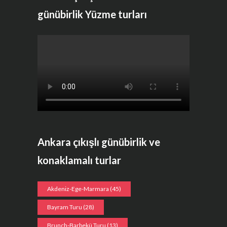
günübirlik Yüzme turları
Ankara çıkışlı günübirlik ve
konaklamalı turlar
Akdeniz-Ege-Marmara
(45)
Bayram Turu
(28)
Brunch-Barbekü Turu
(13)