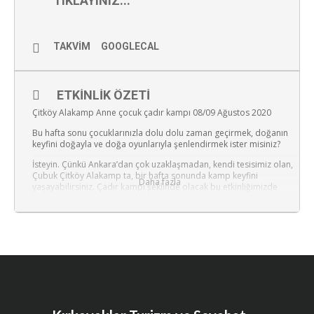
TIKLAYINIZ...
TAKVIM
GOOGLECAL
ETKINLIK ÖZETI
Çitköy Alakamp Anne çocuk çadır kampı 08/09 Ağustos 2020
Bu hafta sonu çocuklarınızla dolu dolu zaman geçirmek, doğanın
keyfini doğayla ve doğa oyunlarıyla şenlendirmek ister misiniz?
İsteyin. Çünkü Ankara’dan çok uzaklaşmadan, kendi tesisimiz olan,
Çubuk Çitköy Alakamp ta, bir hafta sonunda kamp keyfini
Daha fazla
yaşayabilirsiniz. Çadır kampı şeklinde olacak bu etkinliğimizde
temel amacımız anne ve çocuklarımızın birlikte kaliteli zaman
geçirmesini sağlamak, ortak oyunlar oynamak, gece yıldızları
seyretmek, kamp ateşi çevresinde şarkılar türküler söylemek
istiyoruz.
Gün boyu aktivitelerimiz olacak. Bekleriz efendim…
Unutmadan… Üç öğün yemek ücrete dahil , çadır uyku tulumu ve
mat bizde mevcut. Onları düşünmeyin.