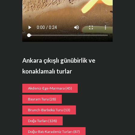
Ankara çıkışlı günübirlik ve
konaklamalı turlar
Akdeniz-Ege-Marmara
(45)
Bayram Turu
(28)
Brunch-Barbekü Turu
(13)
Doğa Turları
(138)
Doğu-Batı Karadeniz Turları
(87)