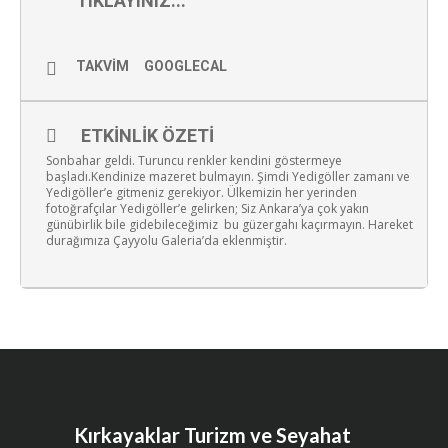
TIKLAYINIZ...
TAKVIM
GOOGLECAL
ETKINLIK ÖZETI
Sonbahar geldi. Turuncu renkler kendini göstermeye
başladı.Kendinize mazeret bulmayın. Şimdi Yedigöller zamanı ve
Yedigöller’e gitmeniz gerekiyor. Ülkemizin her yerinden
fotoğrafçılar Yedigöller’e gelirken; Siz Ankara’ya çok yakın
günübirlik bile gidebileceğimiz bu güzergahı kaçırmayın. Hareket
durağımıza Çayyolu Galeria’da eklenmiştir.
Kırkayaklar Turizm ve Seyahat