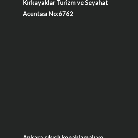
Kırkayaklar Turizm ve Seyahat
Acentası No:6762
Ankara çıkışlı konaklamalı ve