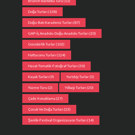
Brunch-Barbekü Turu
(13)
Doğa Turları
(138)
Doğu-Batı Karadeniz Turları
(87)
GAP-İç Anadolu-Doğu Anadolu Turları
(20)
Günübirlik Turlar
(102)
Haftasonu Turları
(124)
Hasat-Tematik-Fotoğraf Turları
(50)
Kayak Turları
(9)
Yurtdışı Turlar
(3)
Yüzme Turu
(2)
Yılbaşı Turları
(20)
Çadır Konaklama
(27)
Çocuk Ve Doğa Turları
(23)
Şenlik-Festival Organizasyon Turları
(14)