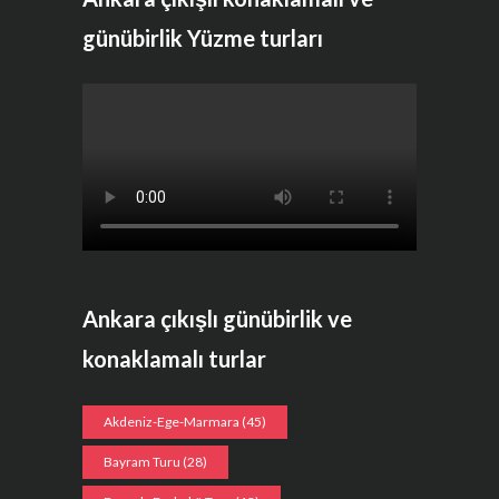
günübirlik Yüzme turları
Ankara çıkışlı günübirlik ve
konaklamalı turlar
Akdeniz-Ege-Marmara
(45)
Bayram Turu
(28)