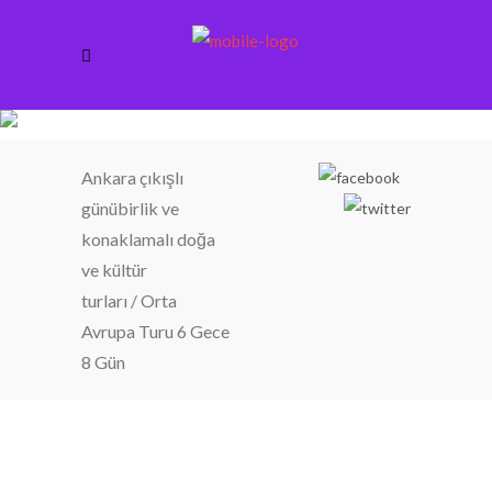
Orta Avrupa Turu 6 Gece 8 Gün
Ankara çıkışlı
günübirlik ve
konaklamalı doğa
ve kültür
turları
/
Orta
Avrupa Turu 6 Gece
8 Gün