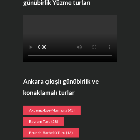
günübirlik Yüzme turları
Ankara çıkışlı günübirlik ve
konaklamalı turlar
Akdeniz-Ege-Marmara
(45)
Bayram Turu
(28)
Brunch-Barbekü Turu
(13)