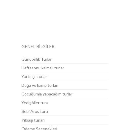
Selanik Caddesi No:78/7 Kızılay Ankara
Pazartesi-Cumartesi: 09.00 - 19.00 Pazar:
KAPALI
GENEL BİLGİLER
Günübirlik Turlar
Haftasonu kalmalı turlar
Yurtdışı turlar
Doğa ve kamp turları
Çocuğumla yapacağım turlar
Yedigöller turu
Şebi Arus turu
Yılbaşı turları
Ödeme Seçenekleri