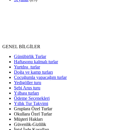
0312 417 6706-09
Selanik Caddesi No:78/7 Kızılay Ankara
Pazartesi-Cumartesi: 09.00 - 19.00 Pazar: KAPALI
GENEL BİLGİLER
Günübirlik Turlar
Haftasonu kalmalı turlar
Yurtdışı turlar
Doğa ve kamp turları
Çocuğumla yapacağım turlar
Yedigöller turu
Şebi Arus turu
Yılbaşı turları
Ödeme Seçenekleri
Yıllık Tur Takvimi
Gruplara Özel Turlar
Okullara Özel Turlar
Müşteri Hakları
Güvenlik-Gizlilik
İptal İade Koşulları