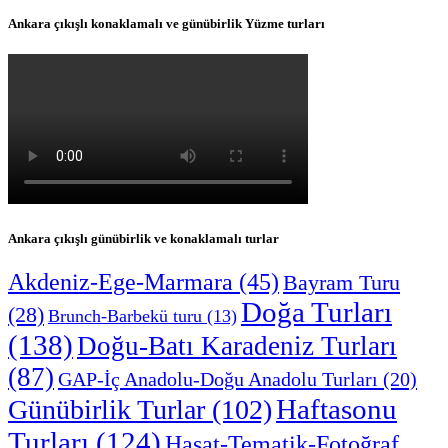
Ankara çıkışlı konaklamalı ve günübirlik Yüzme turları
Ankara çıkışlı günübirlik ve konaklamalı turlar
Akdeniz-Ege-Marmara
(45)
Bayram Turu
Doğa Turları
(28)
Brunch-Barbekü turu
(13)
(138)
Doğu-Batı Karadeniz Turları
(87)
GAP-İç Anadolu-Doğu Anadolu Turları
(20)
Haftasonu
Günübirlik Turlar
(102)
Turları
(124)
Hasat-Tematik-Fotoğraf