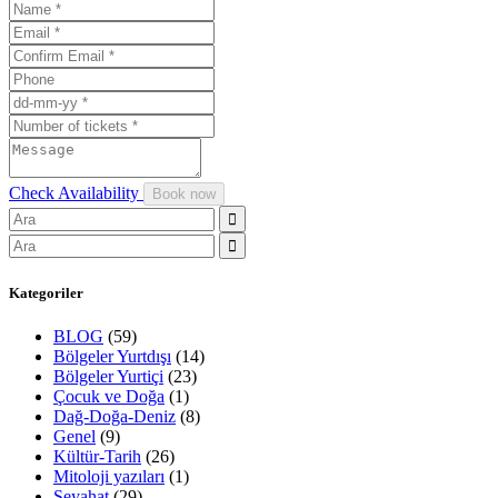
Check Availability
Kategoriler
BLOG
(59)
Bölgeler Yurtdışı
(14)
Bölgeler Yurtiçi
(23)
Çocuk ve Doğa
(1)
Dağ-Doğa-Deniz
(8)
Genel
(9)
Kültür-Tarih
(26)
Mitoloji yazıları
(1)
Seyahat
(29)