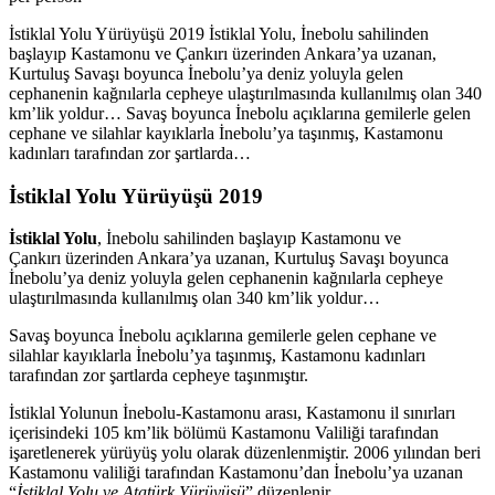
İstiklal Yolu Yürüyüşü 2019 İstiklal Yolu, İnebolu sahilinden
başlayıp Kastamonu ve Çankırı üzerinden Ankara’ya uzanan,
Kurtuluş Savaşı boyunca İnebolu’ya deniz yoluyla gelen
cephanenin kağnılarla cepheye ulaştırılmasında kullanılmış olan 340
km’lik yoldur… Savaş boyunca İnebolu açıklarına gemilerle gelen
cephane ve silahlar kayıklarla İnebolu’ya taşınmış, Kastamonu
kadınları tarafından zor şartlarda…
İstiklal Yolu Yürüyüşü 2019
İstiklal Yolu
, İnebolu sahilinden başlayıp Kastamonu ve
Çankırı üzerinden Ankara’ya uzanan, Kurtuluş Savaşı boyunca
İnebolu’ya deniz yoluyla gelen cephanenin kağnılarla cepheye
ulaştırılmasında kullanılmış olan 340 km’lik yoldur…
Savaş boyunca İnebolu açıklarına gemilerle gelen cephane ve
silahlar kayıklarla İnebolu’ya taşınmış, Kastamonu kadınları
tarafından zor şartlarda cepheye taşınmıştır.
İstiklal Yolunun İnebolu-Kastamonu arası, Kastamonu il sınırları
içerisindeki 105 km’lik bölümü Kastamonu Valiliği tarafından
işaretlenerek yürüyüş yolu olarak düzenlenmiştir. 2006 yılından beri
Kastamonu valiliği tarafından Kastamonu’dan İnebolu’ya uzanan
“
İstiklal Yolu ve Atatürk Yürüyüşü
” düzenlenir.