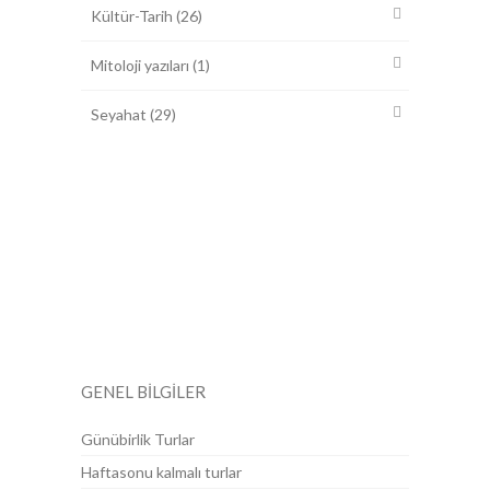
Kültür-Tarih
(26)
Mitoloji yazıları
(1)
Seyahat
(29)
0312 417 6706-09
Selanik Caddesi No:78/7 Kızılay Ankara
Pazartesi-Cumartesi: 09.00 - 19.00 Pazar:
KAPALI
GENEL BİLGİLER
Günübirlik Turlar
Haftasonu kalmalı turlar