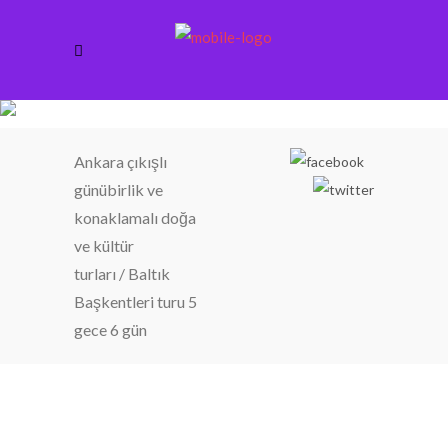
Baltık Başkentleri turu 5 gece 6 gün
Ankara çıkışlı
günübirlik ve
konaklamalı doğa
ve kültür
turları
/
Baltık
Başkentleri turu 5
gece 6 gün