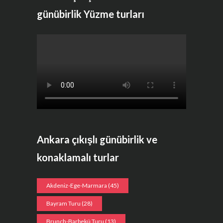
günübirlik Yüzme turları
Ankara çıkışlı günübirlik ve
konaklamalı turlar
Akdeniz-Ege-Marmara
(45)
Bayram Turu
(28)
Brunch-Barbekü Turu
(13)