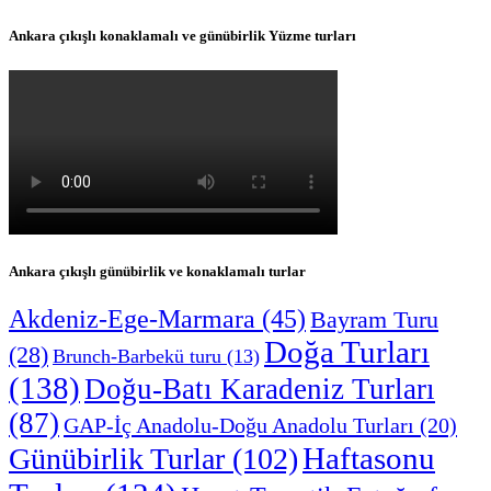
Ankara çıkışlı konaklamalı ve günübirlik Yüzme turları
Ankara çıkışlı günübirlik ve konaklamalı turlar
Akdeniz-Ege-Marmara
(45)
Bayram Turu
Doğa Turları
(28)
Brunch-Barbekü turu
(13)
(138)
Doğu-Batı Karadeniz Turları
(87)
GAP-İç Anadolu-Doğu Anadolu Turları
(20)
Haftasonu
Günübirlik Turlar
(102)