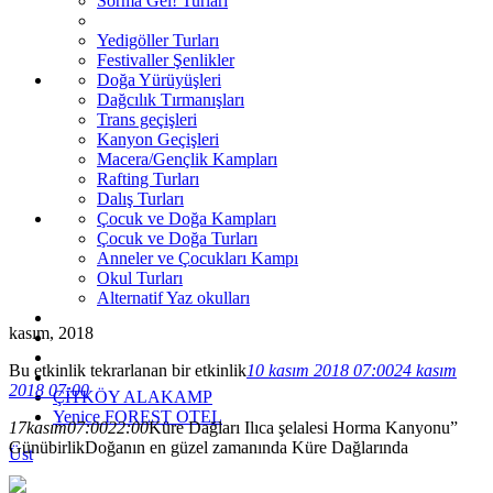
Sorma Gel! Turları
Yedigöller Turları
Festivaller Şenlikler
Doğa Yürüyüşleri
Dağcılık Tırmanışları
Trans geçişleri
Kanyon Geçişleri
Macera/Gençlik Kampları
Rafting Turları
Dalış Turları
Çocuk ve Doğa Kampları
Çocuk ve Doğa Turları
Anneler ve Çocukları Kampı
Okul Turları
Alternatif Yaz okulları
kasım, 2018
Bu etkinlik tekrarlanan bir etkinlik
10 kasım 2018 07:00
24 kasım
2018 07:00
ÇİTKÖY ALAKAMP
Yenice FOREST OTEL
17
kasım
07:00
22:00
Küre Dağları Ilıca şelalesi Horma Kanyonu”
Günübirlik
Doğanın en güzel zamanında Küre Dağlarında
Üst