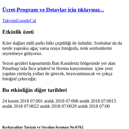
Ücret-Program ve Detaylar için tıklayınız...
Takvim
GoogleCal
Etkinlik özeti
Küre dağları milli parkı bitki çeşitliliği ile ünlüdür. Sonbahar da da
nerde yapraksı ağaç varsa oraya fotoğrafa, renk senfonilerini
seyretmeye gidiyoruz.
Sezon gezileri kapsamında Batı Karadeniz bölgesinde yer alan
Pınarbaşı’nda Ilıca şelalesi’ni Horma kanyonunun içine yeni
yapılan yürüyüş yolları ile girecek, heyecanlanacak ve çokça
fotoğraf çekeceğiz.
Bu etkinliğin diğer tarihleri
24 kasım 2018 07:00
1 aralık 2018 07:00
8 aralık 2018 07:00
15
aralık 2018 07:00
22 aralık 2018 07:00
29 aralık 2018 07:00
Kırkayaklar Turizm ve Seyahat Acentası No:6762