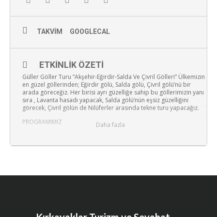
TAKVIM
GOOGLECAL
ETKINLIK ÖZETI
Güller Göller Turu ”Akşehir-Eğirdir-Salda Ve Çivril Gölleri” Ülkemizin
en güzel göllerinden; Eğirdir gölü, Salda gölü, Çivril gölü’nü bir
arada göreceğiz. Her birisi ayrı güzelliğe sahip bu göllerimizin yanı
sıra , Lavanta hasadı yapacak, Salda gölü’nün eşsiz güzelliğini
görecek, Çivril gölün de Nilüferler arasında tekne turu yapacağız.
PROGRAMIMIZ
Daha fazla
1.Gün: AKŞEHİR-EĞİRDİR GÖLÜ-KEÇİBORLU
Sabah 07.30’da Kumrular Caddesi Kaymakamlık karşısından
hareket.
Araç içi kahvaltılık sandviç alarak yolumuza devam edip, Akşehir de
Nasreddin Hoca türbesi ve gülmece parkını gezeceğiz.
Sonrasın da Eğirdir’e doğru yola çıkacağız.
Eğirdir de Öğlen yemek molamızın ardından, Dündar Bey
Medresesi, Hızırbey camii, Ayestefonos Kilisesi, Eğirdir kalesi, Seyir
tepesi gezilerimizin ardından, Keçiborlu da bulunan otelimize geçiş
ve dinlenme. Konaklama Keçiborlu Üstündağ otelde yapılacaktır.