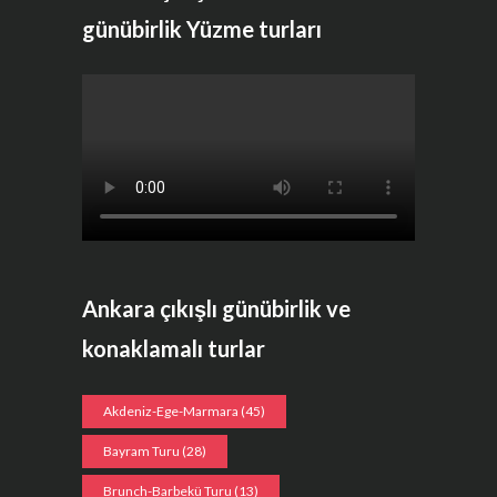
faktörlü güneş kremi, boğazı sıcak tutacak kaşkol, mümkünse sıcak
su için küçük termos, iyi dayanıklı mümkünse su geçirmeyen bilekli
günübirlik Yüzme turları
bir ayakkabı, uygun bir sırt çantası, mevsim koşullarına uygun
kıyafetler,
Göle girmek isterseniz yüzme ekipmanınızı almayı unutmayınız.
ZORLUK
Keyifli bir gezi olup herhangi bir zorluğu yoktur
https://www.artiyasam.com/tour-item/goller-ve-guller-turu/
Ankara çıkışlı günübirlik ve
konaklamalı turlar
Akdeniz-Ege-Marmara
(45)
Bayram Turu
(28)
Brunch-Barbekü Turu
(13)